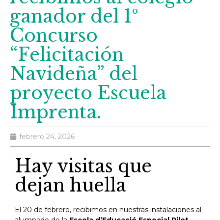
ganador del 1º
Concurso
“Felicitación
Navideña” del
proyecto Escuela
Imprenta.
febrero 24, 2026
Hay visitas que
dejan huella
El 20 de febrero, recibimos en nuestras instalaciones al
alumnado de la
Escola d’Educació Especial Pilot