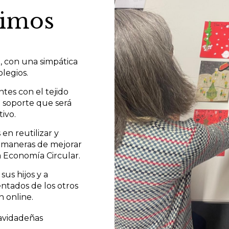
uimos
, con una simpática
legios.
ntes con el tejido
n soporte que será
ivo.
en reutilizar y
l maneras de mejorar
a Economía Circular.
sus hijos y a
entados de los otros
n online.
Navidadeñas