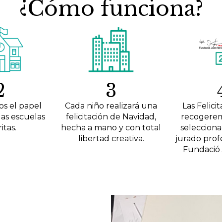
¿Cómo funciona?
2
3
s el papel
Cada niño realizará una
Las Felicit
las escuelas
felicitación de Navidad,
recogerem
itas.
hecha a mano y con total
selecciona
libertad creativa.
jurado profe
Fundació 